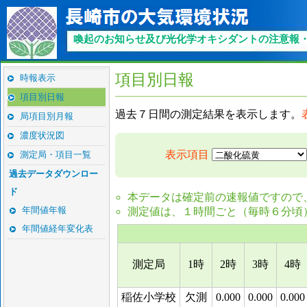
項目別日報
時報表示
項目別日報
過去７日間の測定結果を表示します。
局項目別月報
濃度状況図
表示項目
測定局・項目一覧
過去データダウンロー
ド
本データは確定前の速報値ですので
年間値年報
測定値は、１時間ごと（毎時６分頃
年間値経年変化表
測定局
1時
2時
3時
4時
稲佐小学校
欠測
0.000
0.000
0.00